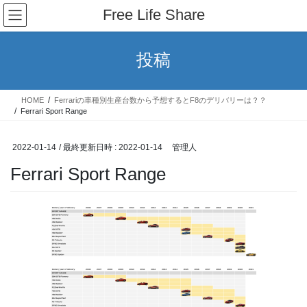
コ
ナ
Free Life Share
ン
ビ
テ
ゲ
ン
ー
投稿
ツ
シ
へ
ョ
ス
ン
HOME
Ferrariの車種別生産台数から予想するとF8のデリバリーは？？
キ
に
Ferrari Sport Range
ッ
移
プ
動
2022-01-14
/ 最終更新日時 :
2022-01-14
管理人
Ferrari Sport Range