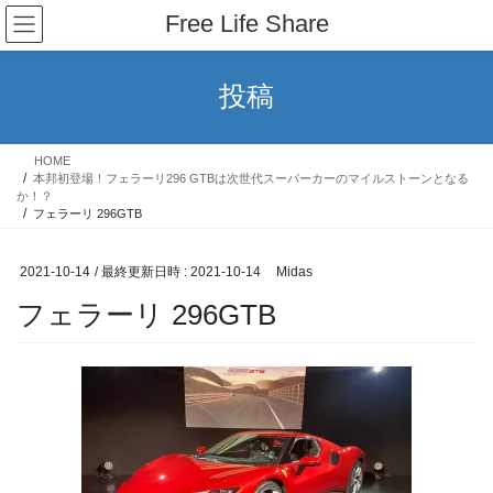
コ
ナ
Free Life Share
ン
ビ
テ
ゲ
ン
ー
投稿
ツ
シ
へ
ョ
ス
ン
HOME
キ
に
本邦初登場！フェラーリ296 GTBは次世代スーパーカーのマイルストーンとなる
ッ
移
か！？
フェラーリ 296GTB
プ
動
2021-10-14
/ 最終更新日時 :
2021-10-14
Midas
フェラーリ 296GTB