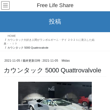
コ
ナ
Free Life Share
ン
ビ
テ
ゲ
ン
ー
投稿
ツ
シ
へ
ョ
ス
ン
HOME
キ
に
カウンタック大好き人間がランボルギーニ・デイ ２０２１に潜入した結
ッ
移
果・・！？
カウンタック 5000 Quattrovalvole
プ
動
2021-11-05
/ 最終更新日時 :
2021-11-05
Midas
カウンタック 5000 Quattrovalvole