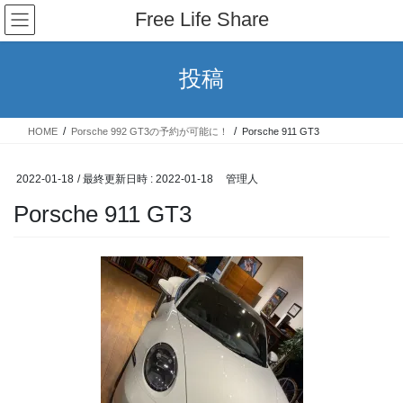
コ
ナ
Free Life Share
ン
ビ
テ
ゲ
ン
ー
投稿
ツ
シ
へ
ョ
ス
ン
HOME
Porsche 992 GT3の予約が可能に！
Porsche 911 GT3
キ
に
ッ
移
プ
動
2022-01-18
/ 最終更新日時 :
2022-01-18
管理人
Porsche 911 GT3