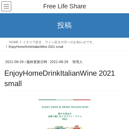
コ
ナ
Free Life Share
ン
ビ
テ
ゲ
ン
ー
投稿
ツ
シ
へ
ョ
ス
ン
HOME
イタリア好き、ワイン好きの方へのお知らせです。
キ
に
EnjoyHomeDrinkItalianWine 2021 small
ッ
移
プ
動
2021-08-29
/ 最終更新日時 :
2021-08-29
管理人
EnjoyHomeDrinkItalianWine 2021
small