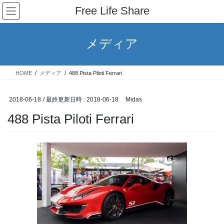
コ
ナ
Free Life Share
ン
ビ
テ
ゲ
ン
ー
メディア
ツ
シ
へ
ョ
ス
ン
HOME
メディア
488 Pista Piloti Ferrari
キ
に
ッ
移
プ
動
2018-06-18
/ 最終更新日時 :
2018-06-18
Midas
488 Pista Piloti Ferrari