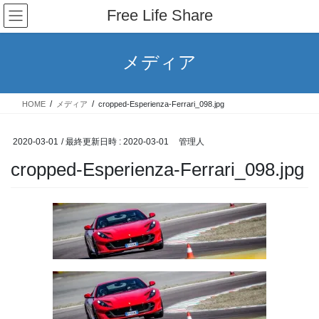
コ
ナ
Free Life Share
ン
ビ
テ
ゲ
ン
ー
メディア
ツ
シ
へ
ョ
ス
ン
HOME
メディア
cropped-Esperienza-Ferrari_098.jpg
キ
に
ッ
移
プ
動
2020-03-01
/ 最終更新日時 :
2020-03-01
管理人
cropped-Esperienza-Ferrari_098.jpg