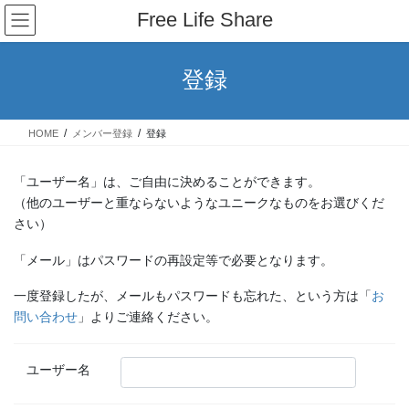
コ
ナ
Free Life Share
ン
ビ
テ
ゲ
ン
ー
登録
ツ
シ
へ
ョ
ス
ン
HOME
メンバー登録
登録
キ
に
ッ
移
プ
動
「ユーザー名」は、ご自由に決めることができます。
（他のユーザーと重ならないようなユニークなものをお選びくだ
さい）
「メール」はパスワードの再設定等で必要となります。
一度登録したが、メールもパスワードも忘れた、という方は「
お
問い合わせ
」よりご連絡ください。
ユーザー名