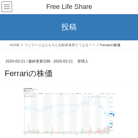
コ
ナ
Free Life Share
ン
ビ
テ
ゲ
ン
ー
投稿
ツ
シ
へ
ョ
ス
ン
HOME
フェラーリはもちろん自動車業界どうなる？？
Ferrariの株価
キ
に
ッ
移
プ
動
2020-03-21
/ 最終更新日時 :
2020-03-21
管理人
Ferrariの株価