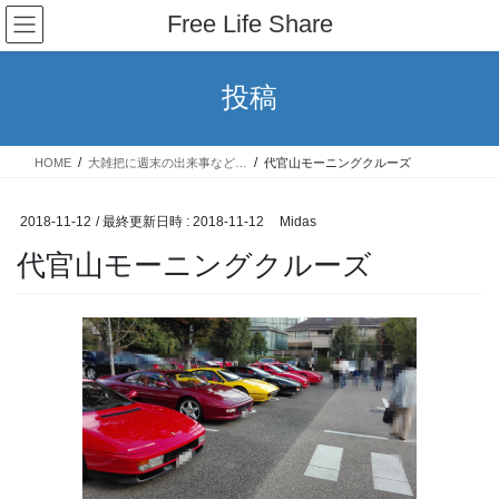
コ
ナ
Free Life Share
ン
ビ
テ
ゲ
ン
ー
投稿
ツ
シ
へ
ョ
ス
ン
HOME
大雑把に週末の出来事など…
代官山モーニングクルーズ
キ
に
ッ
移
プ
動
2018-11-12
/ 最終更新日時 :
2018-11-12
Midas
代官山モーニングクルーズ