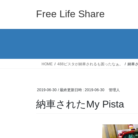
コ
ナ
ン
ビ
Free Life Share
テ
ゲ
ン
ー
ツ
シ
へ
ョ
ス
ン
キ
に
ッ
移
HOME
488ピスタが納車されるも困ったなぁ。
納車され
プ
動
2019-06-30
/ 最終更新日時 :
2019-06-30
管理人
納車されたMy Pista