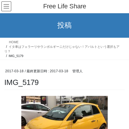
コ
ナ
Free Life Share
ン
ビ
テ
ゲ
ン
ー
投稿
ツ
シ
へ
ョ
ス
ン
HOME
キ
に
イタ車はフェラーリやランボルギーニだけじゃない！アバルトという選択もア
ッ
移
リ？
IMG_5179
プ
動
2017-03-18
/ 最終更新日時 :
2017-03-18
管理人
IMG_5179