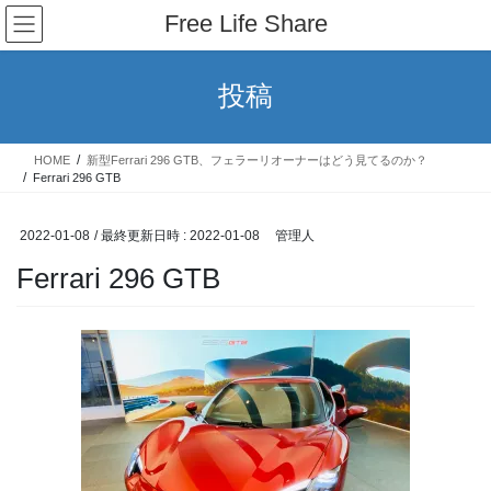
コ
ナ
Free Life Share
ン
ビ
テ
ゲ
ン
ー
投稿
ツ
シ
へ
ョ
ス
ン
HOME
新型Ferrari 296 GTB、フェラーリオーナーはどう見てるのか？
キ
に
Ferrari 296 GTB
ッ
移
プ
動
2022-01-08
/ 最終更新日時 :
2022-01-08
管理人
Ferrari 296 GTB