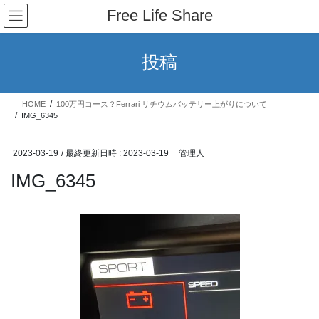
コ
ナ
Free Life Share
ン
ビ
テ
ゲ
ン
ー
投稿
ツ
シ
へ
ョ
ス
ン
HOME
100万円コース？Ferrari リチウムバッテリー上がりについて
キ
に
IMG_6345
ッ
移
プ
動
2023-03-19
/ 最終更新日時 :
2023-03-19
管理人
IMG_6345