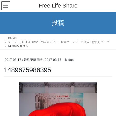
コ
ナ
Free Life Share
ン
ビ
テ
ゲ
ン
ー
投稿
ツ
シ
へ
ョ
ス
ン
HOME
キ
に
フェラーリGTC4 Lusso Tの国内デビュー披露パーティーに潜入！はたして！？
ッ
移
1489675986395
プ
動
2017-03-17
/ 最終更新日時 :
2017-03-17
Midas
1489675986395