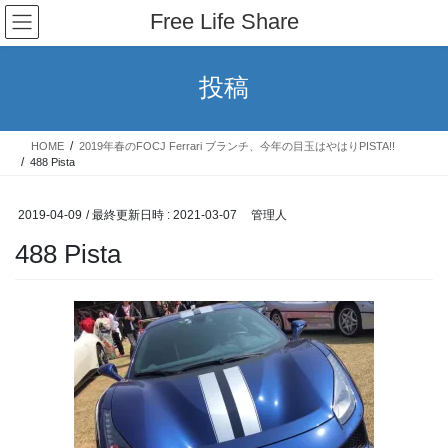
コ
ナ
Free Life Share
ン
ビ
テ
ゲ
ン
ー
投稿
ツ
シ
へ
ョ
ス
ン
HOME
2019年春のFOCJ Ferrari ブランチ、今年の目玉はやはりPISTA!!
キ
に
488 Pista
ッ
移
プ
動
2019-04-09
/ 最終更新日時 :
2021-03-07
管理人
488 Pista