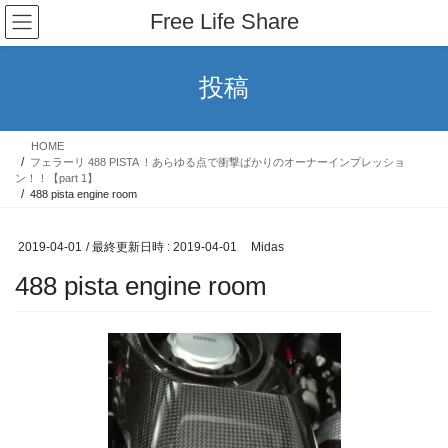
コ
ナ
Free Life Share
ン
ビ
テ
ゲ
ン
ー
投稿
ツ
シ
へ
ョ
ス
ン
HOME
キ
に
フェラーリ 488 PISTA ！あらゆる点で衝撃ばかりのオーナーインプレッショ
ッ
移
ン！！【part 1】
488 pista engine room
プ
動
2019-04-01
/ 最終更新日時 :
2019-04-01
Midas
488 pista engine room