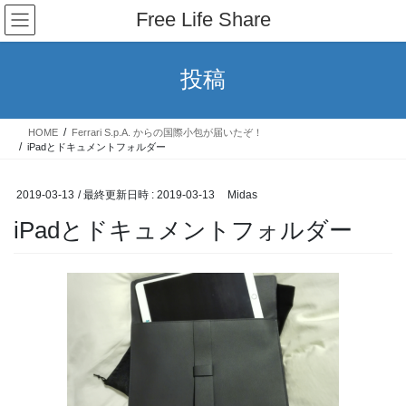
コ
ナ
Free Life Share
ン
ビ
テ
ゲ
ン
ー
投稿
ツ
シ
へ
ョ
ス
ン
HOME
Ferrari S.p.A. からの国際小包が届いたぞ！
キ
に
iPadとドキュメントフォルダー
ッ
移
プ
動
2019-03-13
/ 最終更新日時 :
2019-03-13
Midas
iPadとドキュメントフォルダー