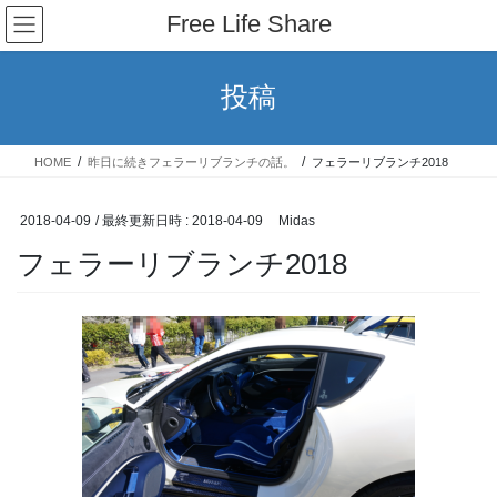
コ
ナ
Free Life Share
ン
ビ
テ
ゲ
ン
ー
投稿
ツ
シ
へ
ョ
ス
ン
HOME
昨日に続きフェラーリブランチの話。
フェラーリブランチ2018
キ
に
ッ
移
プ
動
2018-04-09
/ 最終更新日時 :
2018-04-09
Midas
フェラーリブランチ2018