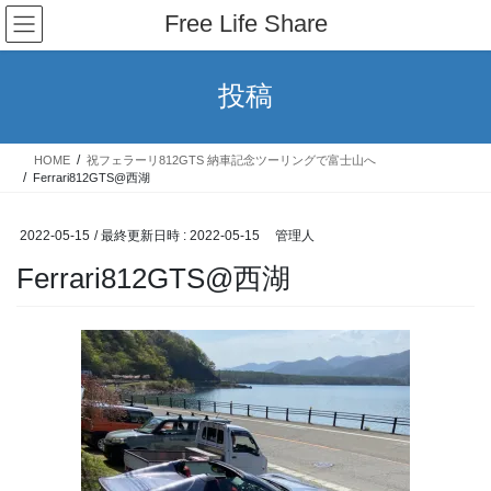
コ
ナ
Free Life Share
ン
ビ
テ
ゲ
ン
ー
投稿
ツ
シ
へ
ョ
ス
ン
HOME
祝フェラーリ812GTS 納車記念ツーリングで富士山へ
キ
に
Ferrari812GTS@西湖
ッ
移
プ
動
2022-05-15
/ 最終更新日時 :
2022-05-15
管理人
Ferrari812GTS@西湖