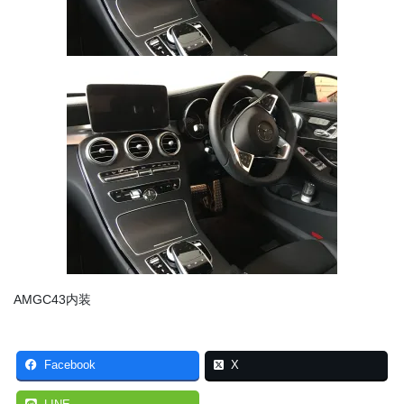
AMGC43内装
Facebook
X