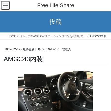
コ
ナ
Free Life Share
ン
ビ
テ
ゲ
ン
ー
投稿
ツ
シ
へ
ョ
ス
ン
HOME
メルセデスAMG C43ステーションワゴンを売却して。
AMGC43内装
キ
に
ッ
移
プ
動
2019-12-17
/ 最終更新日時 :
2019-12-17
管理人
AMGC43内装