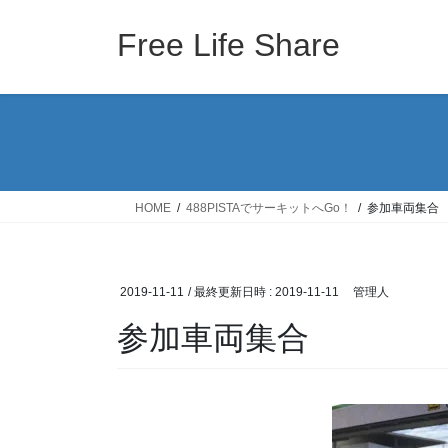
コ
ナ
ン
ビ
Free Life Share
テ
ゲ
ン
ー
ツ
シ
へ
ョ
ス
ン
キ
に
ッ
移
HOME
488PISTAでサーキットへGo！
参加車両集合
プ
動
2019-11-11
/ 最終更新日時 :
2019-11-11
管理人
参加車両集合