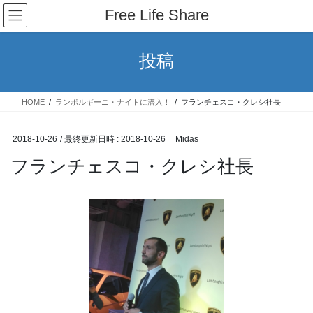
コ
ナ
Free Life Share
ン
ビ
テ
ゲ
ン
ー
投稿
ツ
シ
へ
ョ
ス
ン
HOME
ランボルギーニ・ナイトに潜入！
フランチェスコ・クレシ社長
キ
に
ッ
移
プ
動
2018-10-26
/ 最終更新日時 :
2018-10-26
Midas
フランチェスコ・クレシ社長