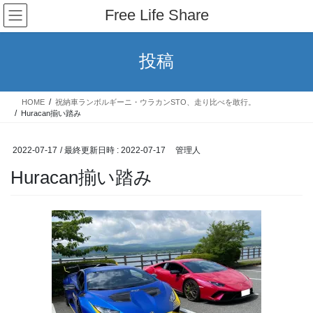
コ
ナ
Free Life Share
ン
ビ
テ
ゲ
ン
ー
投稿
ツ
シ
へ
ョ
ス
ン
HOME
祝納車ランボルギーニ・ウラカンSTO、走り比べを敢行。
キ
に
Huracan揃い踏み
ッ
移
プ
動
2022-07-17
/ 最終更新日時 :
2022-07-17
管理人
Huracan揃い踏み