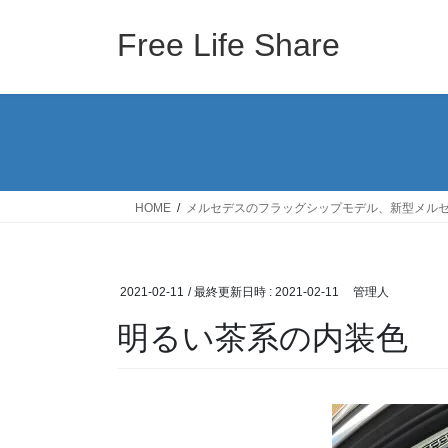
コ
ナ
ン
ビ
Free Life Share
テ
ゲ
ン
ー
ツ
シ
へ
ョ
ス
ン
キ
に
ッ
移
HOME
メルセデスのフラッグシップモデル、新型メルセ
プ
動
2021-02-11
/ 最終更新日時 :
2021-02-11
管理人
明るい茶系の内装色