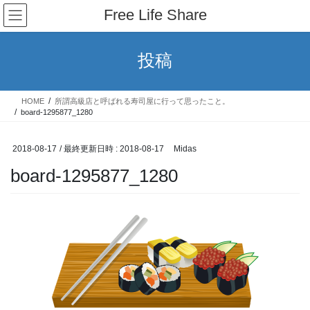
コ
ナ
Free Life Share
ン
ビ
テ
ゲ
ン
ー
投稿
ツ
シ
へ
ョ
ス
ン
HOME
所謂高級店と呼ばれる寿司屋に行って思ったこと。
キ
に
board-1295877_1280
ッ
移
プ
動
2018-08-17
/ 最終更新日時 :
2018-08-17
Midas
board-1295877_1280