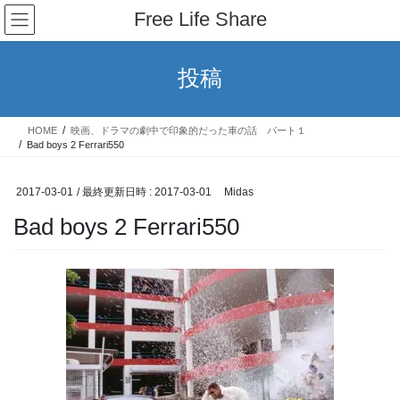
コ
ナ
Free Life Share
ン
ビ
テ
ゲ
ン
ー
投稿
ツ
シ
へ
ョ
ス
ン
HOME
映画、ドラマの劇中で印象的だった車の話 パート１
キ
に
Bad boys 2 Ferrari550
ッ
移
プ
動
2017-03-01
/ 最終更新日時 :
2017-03-01
Midas
Bad boys 2 Ferrari550