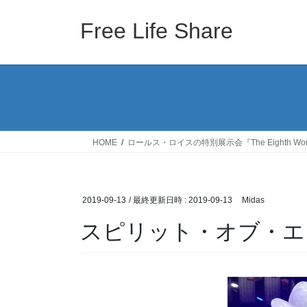
コ
ナ
ン
ビ
Free Life Share
テ
ゲ
ン
ー
ツ
シ
へ
ョ
ス
ン
キ
に
ッ
移
HOME
ロールス・ロイスの特別展示会『The Eighth Wo
プ
動
2019-09-13
/ 最終更新日時 :
2019-09-13
Midas
スピリット・オブ・エ