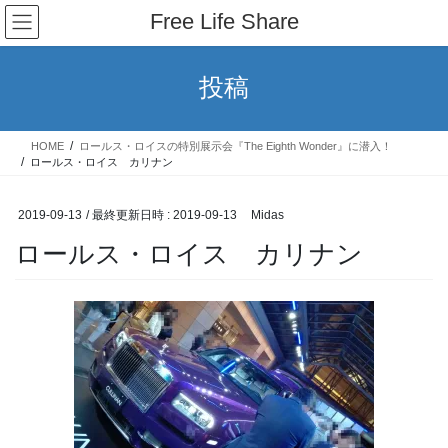
コ
ナ
Free Life Share
ン
ビ
テ
ゲ
ン
ー
投稿
ツ
シ
へ
ョ
ス
ン
HOME
ロールス・ロイスの特別展示会『The Eighth Wonder』に潜入！
キ
に
ロールス・ロイス カリナン
ッ
移
プ
動
2019-09-13
/ 最終更新日時 :
2019-09-13
Midas
ロールス・ロイス カリナン