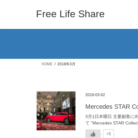
コ
ナ
ン
ビ
Free Life Share
テ
ゲ
ン
ー
ツ
シ
へ
ョ
ス
ン
キ
に
ッ
移
HOME
2018年3月
プ
動
2018-03-02
Mercedes STAR
3月1日木曜日 主要顧客
て “Mercedes STAR C
+5