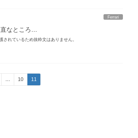
Ferrari
正直なところ…
護されているため抜粋文はありません。
固
固
…
10
11
定
定
ペ
ペ
ー
ー
ジ
ジ