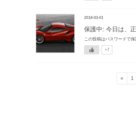
2018-03-01
保護中: 今日は、
この投稿はパスワードで保
+7
投
固
«
1
稿
定
ペ
ナ
ー
ビ
ジ
ゲ
ー