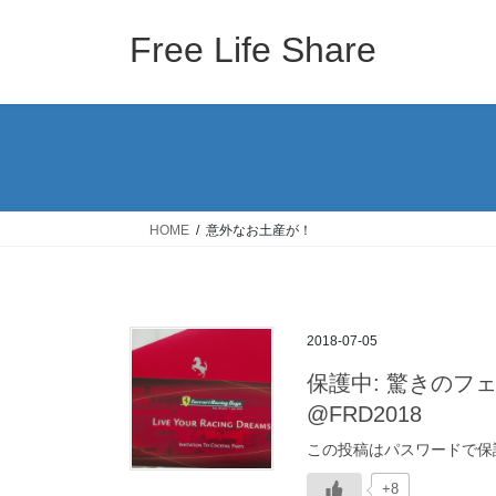
コ
ナ
ン
ビ
Free Life Share
テ
ゲ
ン
ー
ツ
シ
へ
ョ
ス
ン
キ
に
ッ
移
HOME
意外なお土産が！
プ
動
2018-07-05
保護中: 驚きのフェ
@FRD2018
この投稿はパスワードで保
+8