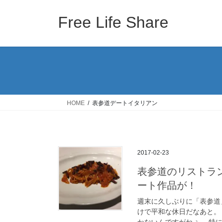
コ
ナ
ン
ビ
Free Life Share
テ
ゲ
ン
ー
ツ
シ
へ
ョ
ス
ン
キ
に
ッ
移
HOME
表参道デートイタリアン
プ
動
2017-02-23
表参道のリストラ
ート作品が！
週末に久しぶりに「表参道
けで平和な休日だなあと。
かないんですがねぇ。 特に