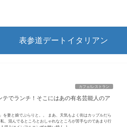
表参道デートイタリアン
カフェ/レストラン
ンテでランチ！そこにはあの有名芸能人のア
」を妻と娘でぶらりと。。 まあ、天気もよく街はカップルだら
 私、混んでるところとおしゃれなところが苦手なのであまり行
人混みはインフルエンザが怖い時 […]