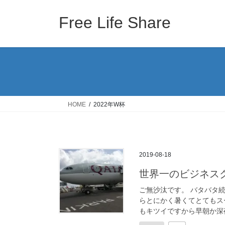
コ
ナ
ン
ビ
Free Life Share
テ
ゲ
ン
ー
ツ
シ
へ
ョ
ス
ン
キ
に
ッ
移
HOME
2022年W杯
プ
動
2019-08-18
世界一のビジネスク
ご無沙汰です。 バタバタ
らとにかく暑くてとてもス
もキツイですから早朝か深夜