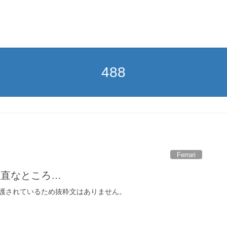
488
Ferrari
正直なところ…
護されているため抜粋文はありません。