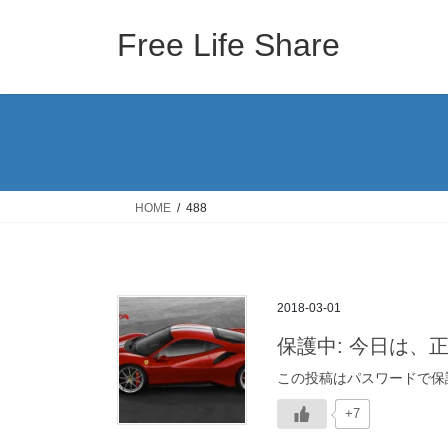
コ
ナ
ン
ビ
Free Life Share
テ
ゲ
ン
ー
ツ
シ
へ
ョ
ス
ン
キ
に
ッ
移
HOME
488
プ
動
2018-03-01
保護中: 今日は、
この投稿はパスワードで保
+7