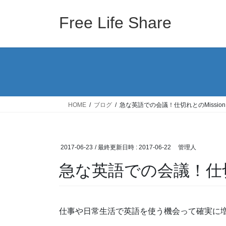
コ
ナ
ン
ビ
Free Life Share
テ
ゲ
ン
ー
ツ
シ
へ
ョ
ス
ン
キ
に
ッ
移
HOME
ブログ
急な英語での会議！仕切れとのMissio
プ
動
2017-06-23
/ 最終更新日時 :
2017-06-22
管理人
急な英語での会議！仕切
仕事や日常生活で英語を使う機会って確実に