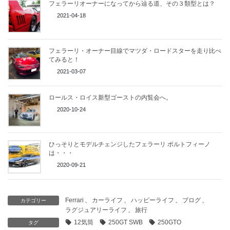
フェラーリオーナーになってから辿る道、その３類型とは？
2021-04-18
フェラーリ・オーナー目線でマツダ・ロードスターを走り比べ
てみると！
2021-03-07
ロールス・ロイス新型ゴーストの内覧会へ。
2020-10-24
ひっそりとモデルチェンジしたフェラーリ ポルトフィーノ
は・・・
2020-09-21
Ferrari
、
カーライフ
、
ハッピーライフ
、
ブログ
、
カテゴリー
ラグジュアリーライフ
、
旅行
12気筒
250GT SWB
250GTO
タグ