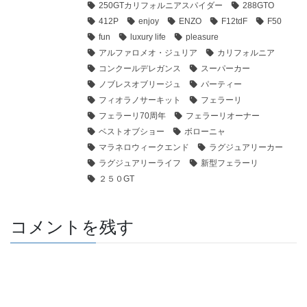
250GTカリフォルニアスパイダー
288GTO
412P
enjoy
ENZO
F12tdF
F50
fun
luxury life
pleasure
アルファロメオ・ジュリア
カリフォルニア
コンクールデレガンス
スーパーカー
ノブレスオブリージュ
パーティー
フィオラノサーキット
フェラーリ
フェラーリ70周年
フェラーリオーナー
ベストオブショー
ボローニャ
マラネロウィークエンド
ラグジュアリーカー
ラグジュアリーライフ
新型フェラーリ
２５０GT
コメントを残す