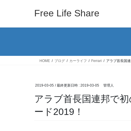
コ
ナ
ン
ビ
Free Life Share
テ
ゲ
ン
ー
ツ
シ
へ
ョ
ス
ン
キ
に
ッ
移
HOME
ブログ
カーライフ
Ferrari
アラブ首長国連
プ
動
2019-03-05
/ 最終更新日時 :
2019-03-05
管理人
アラブ首長国連邦で初
ード2019！