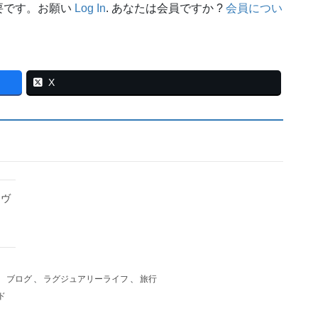
要です。お願い
Log In
. あなたは会員ですか ?
会員につい
X
カヴ
、
ブログ
、
ラグジュアリーライフ
、
旅行
ド