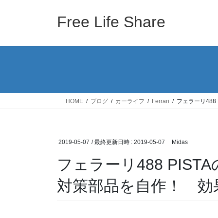
コ
ナ
ン
ビ
Free Life Share
テ
ゲ
ン
ー
ツ
シ
へ
ョ
ス
ン
キ
に
ッ
移
HOME
ブログ
カーライフ
Ferrari
フェラーリ48
プ
動
2019-05-07
/ 最終更新日時 :
2019-05-07
Midas
フェラーリ488 PIS
対策部品を自作！ 効