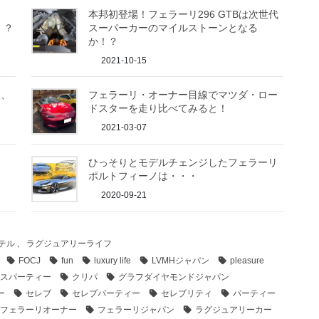
ー
本邦初登場！フェラーリ296 GTBは次世代
！？
スーパーカーのマイルストーンとなる
か！？
2021-10-15
道、
フェラーリ・オーナー目線でマツダ・ロー
ドスターを走り比べてみると！
2021-03-07
会
ひっそりとモデルチェンジしたフェラーリ
ポルトフィーノは・・・
2020-09-21
テル
、
ラグジュアリーライフ
FOCJ
fun
luxury life
LVMHジャパン
pleasure
スパーティー
クリパ
グラフダイヤモンドジャパン
ー
セレブ
セレブパーティー
セレブリティ
パーティー
フェラーリオーナー
フェラーリジャパン
ラグジュアリーカー