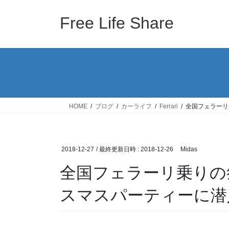
コ
ナ
ン
ビ
Free Life Share
テ
ゲ
ン
ー
ツ
シ
へ
ョ
ス
ン
キ
に
ッ
移
HOME
ブログ
カーライフ
Ferrari
全国フェラーリ
プ
動
2018-12-27
/ 最終更新日時 :
2018-12-26
Midas
全国フェラーリ乗りの
スマスパーティーに潜