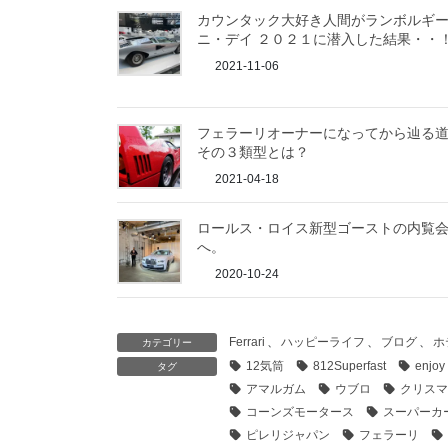
カウンタック大好き人間がランボルギ
ニ・デイ ２０２１に潜入した結果・・
2021-11-06
フェラーリオーナーになってから辿る
その３類型とは？
2021-04-18
ロールス・ロイス新型ゴーストの内覧
へ。
2020-10-24
Ferrari
、
ハッピーライフ
、
ブログ
、
ホ
カテゴリー
12気筒
812Superfast
enjoy
タグ
アマルガム
ウブロ
クリスマ
コーンズモータース
スーパーカ
ピレリジャパン
フェラーリ