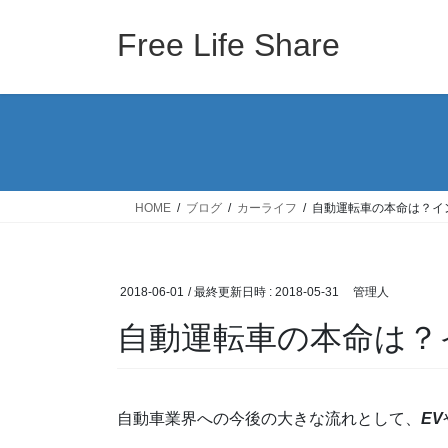
コ
ナ
ン
ビ
Free Life Share
テ
ゲ
ン
ー
ツ
シ
へ
ョ
ス
ン
キ
に
ッ
移
HOME
ブログ
カーライフ
自動運転車の本命は？イ
プ
動
2018-06-01
/ 最終更新日時 :
2018-05-31
管理人
自動運転車の本命は？
自動車業界への今後の大きな流れとして、
EV