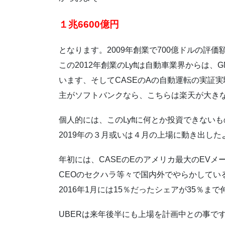
１兆6600億円
となります。2009年創業で700億ドルの評
この2012年創業のLyftは自動車業界からは、
います、そしてCASEのAの自動運転の実証
主がソフトバンクなら、こちらは楽天が大き
個人的には、このLyftに何とか投資できな
2019年の３月或いは４月の上場に動き出した
年初には、CASEのEのアメリカ最大のEVメー
CEOのセクハラ等々で国内外でやらかしてい
2016年1月には15％だったシェアが35％ま
UBERは来年後半にも上場を計画中との事で