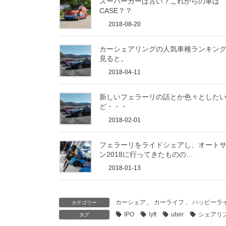
スーパーカーは古い？これからの車は
CASE？？
2018-08-20
カーシェアリングの人気車種ランキン
見ると。
2018-04-11
新しいフェラーリの話とか色々とした
ど・・・
2018-02-01
フェラーリをライドシェアし、オート
ン2018に行ってきたものの…
2018-01-13
カーシェア
、
カーライフ
、
ハッピーラ
カテゴリー
IPO
lyft
uber
シェアリ
タグ