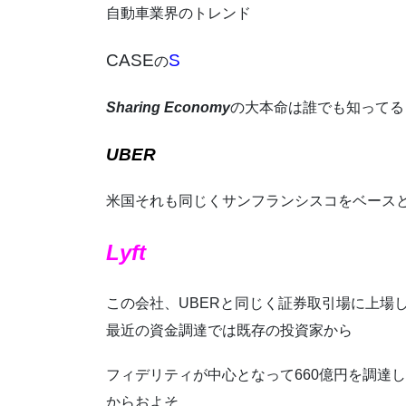
自動車業界のトレンド
CASE
S
の
Sharing Economy
の大本命は誰でも知ってる
UBER
米国それも同じくサンフランシスコをベース
Lyft
この会社、UBERと同じく証券取引場に上場してい
最近の資金調達では既存の投資家から
フィデリティが中心となって660億円を調達
からおよそ