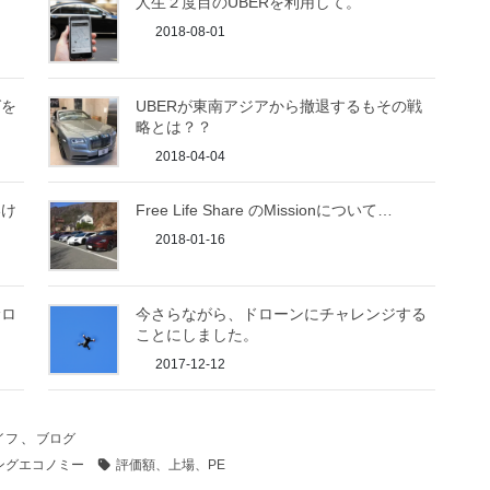
人生２度目のUBERを利用して。
2018-08-01
グを
UBERが東南アジアから撤退するもその戦
略とは？？
2018-04-04
いけ
Free Life Share のMissionについて…
2018-01-16
サロ
今さらながら、ドローンにチャレンジする
ことにしました。
2017-12-12
イフ
、
ブログ
ングエコノミー
評価額、上場、PE