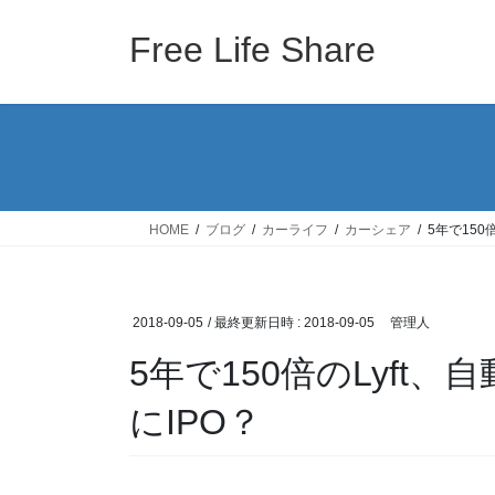
コ
ナ
ン
ビ
Free Life Share
テ
ゲ
ン
ー
ツ
シ
へ
ョ
ス
ン
キ
に
ッ
移
HOME
ブログ
カーライフ
カーシェア
5年で150
プ
動
2018-09-05
/ 最終更新日時 :
2018-09-05
管理人
5年で150倍のLyft
にIPO？