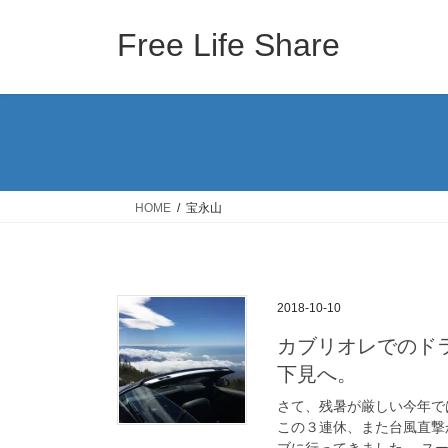
コ
ナ
ン
ビ
Free Life Share
テ
ゲ
ン
ー
ツ
シ
へ
ョ
ス
ン
キ
に
ッ
移
HOME
宝永山
プ
動
2018-10-10
カブリオレでのド
下見へ。
さて、残暑が厳しい今年で
この３連休、また台風直撃
ブに行ってきました。 スー