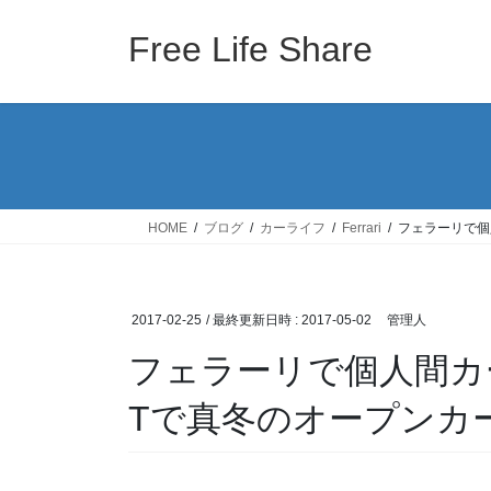
コ
ナ
ン
ビ
Free Life Share
テ
ゲ
ン
ー
ツ
シ
へ
ョ
ス
ン
キ
に
ッ
移
HOME
ブログ
カーライフ
Ferrari
フェラーリで個
プ
動
2017-02-25
/ 最終更新日時 :
2017-05-02
管理人
フェラーリで個人間カ
Tで真冬のオープンカ