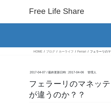
コ
ナ
ン
ビ
Free Life Share
テ
ゲ
ン
ー
ツ
シ
へ
ョ
ス
ン
キ
に
ッ
移
HOME
ブログ
カーライフ
Ferrari
フェラーリのマ
プ
動
2017-04-07
/ 最終更新日時 :
2017-04-06
管理人
フェラーリのマネッテ
が違うのか？？