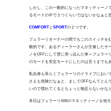
しかし、この一般的になったマネッティーノ
るモードの中で２つぐらいではないかなぁと
COMFORT
と
SPORT
の２つです。
フェラーリオーナーの間でもこのスイッチを
般的です。あるディーラーさんが主催したサ
ノをOFFにして壁に突っ込んだ車＝フェラー
のモードを安定モードにしたのは言うまでも
私自身も長らくフェラーリのドライブにおいて
さえも危険だなぁと、ましてOFFなんてとん
いので慣れてくるとちょっと物足らないかな
本日はフェラーリ488のマネッティーノを他