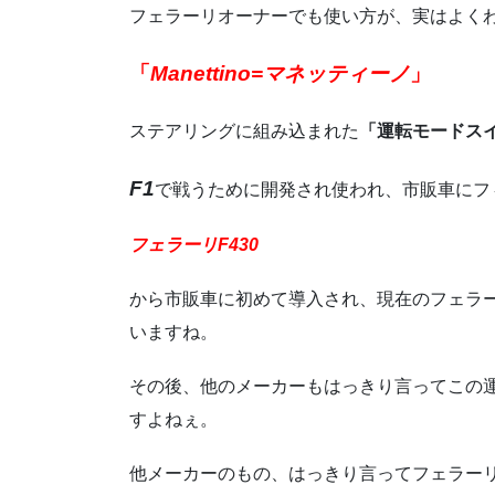
フェラーリオーナーでも使い方が、実はよく
「
Manettino=
マネッティーノ
」
ステアリングに組み込まれた
「運転モードス
F1
で戦うために開発され使われ、市販車にフ
フェラーリF430
から市販車に初めて導入され、現在のフェラ
いますね。
その後、他のメーカーもはっきり言ってこの
すよねぇ。
他メーカーのもの、はっきり言ってフェラー